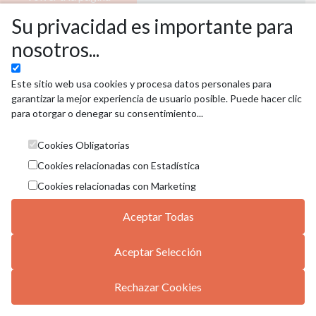
principal
Su privacidad es importante para
nosotros...
Este sitio web usa cookies y procesa datos personales para
garantizar la mejor experiencia de usuario posible. Puede hacer clic
para otorgar o denegar su consentimiento...
Palacio Euskalduna
Cookies Obligatorias
Avda. Abandoibarra, 4 · 48011, Bilbao
Cookies relacionadas con Estadística
( 34) 944 035 000 - info@euskalduna.eus
Condiciones generales
Cookies relacionadas con Marketing
Política de privacidad
Política de privacidad
Aceptar Todas
Aceptar Selección
Rechazar Cookies